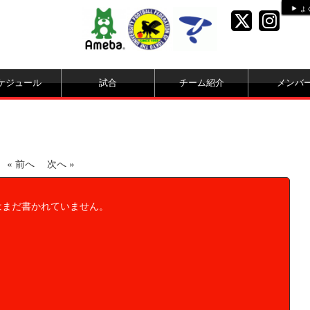
よ
ケジュール
試合
チーム紹介
メンバ
« 前へ
次へ »
gはまだ書かれていません。