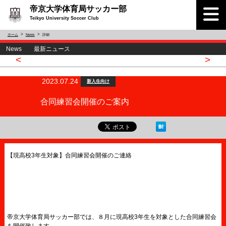
帝京大学体育局サッカー部
Teikyo University Soccer Club
ホーム
News
詳細
News 最新ニュース
<
>
2023.07.24
新入生向け
合同練習会開催のご案内
【現高校3年生対象】合同練習会開催のご連絡
帝京大学体育局サッカー部では、８月に現高校3年生を対象とした合同練習会
を開催致します。