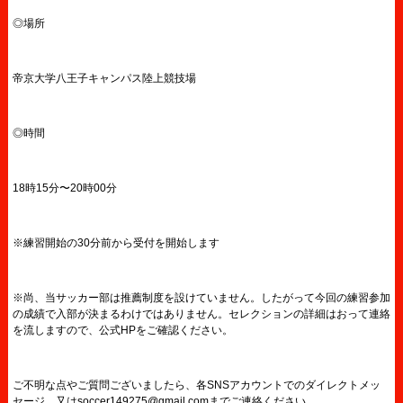
◎場所
帝京大学八王子キャンパス陸上競技場
◎時間
18時15分〜20時00分
※練習開始の30分前から受付を開始します
※尚、当サッカー部は推薦制度を設けていません。したがって今回の練習参加
の成績で入部が決まるわけではありません。セレクションの詳細はおって連絡
を流しますので、公式HPをご確認ください。
ご不明な点やご質問ございましたら、各SNSアカウントでのダイレクトメッ
セージ、又はsoccer149275@gmail.comまでご連絡ください。