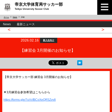
帝京大学体育局サッカー部
Teikyo University Soccer Club
ホーム
News
詳細
News 最新ニュース
<
>
2026.02.16
新入生向け
【練習会 3月開催のお知らせ】
【帝京大学サッカー部 練習会 3月開催のお知らせ】
▼3月練習会参加希望はこちらから
https://forms.gle/7uVcfBCoXeQR5Zvv8