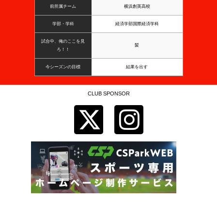
前所属チーム
横浜創英高校
学部・学科
経済学部国際経済学科
試合中、俺のここを見
髪
ろ！！
今シーズンの目標
結果を出す
CLUB SPONSOR