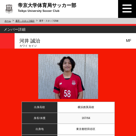
帝京大学体育局サッカー部
Teikyo University Soccer Club
ホーム
選手・スタッフ紹介
選手・スタッフ詳細
メンバー詳細
河井 誠治
MF
カワイ セイジ
出身高校
横浜創英高校
身長/体重
167/64
出身地
東京都世田谷区